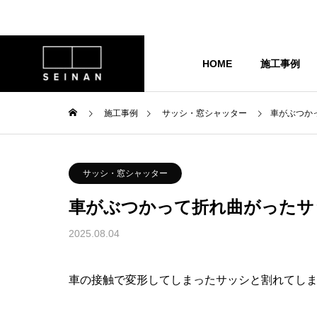
HOME
施工事例
施工事例
サッシ・窓シャッター
車がぶつか
サッシ・窓シャッター
会社概要
サッシ・窓シャッター
車がぶつかって折れ曲がったサ
2025.08.04
車の接触で変形してしまったサッシと割れてし
リフォームの流れ
で毎日のお風
窓からの侵入対策におすす
適に！LIXIL
め！セキュリティーフィルタ
営業部 /水野祐哉