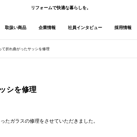
リフォームで快適な暮らしを。
取扱い商品
企業情報
社員インタビュー
採用情報
って折れ曲がったサッシを修理
玄関ドア ・引戸
水廻り
ご挨拶
経営理念
ッシを修理
まったガラスの修理をさせていただきました。
リシェント勝手口ドア交換工
浴室折戸を新しいもの
事を行いました！
しました！
総務部/八木涼子