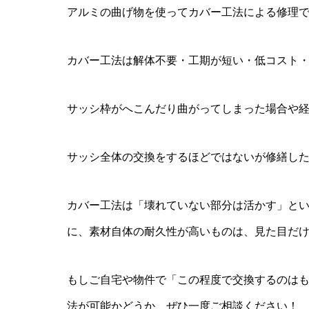
ー施工事例
アルミの曲げ物を使ってカバー工法による修理
2009年入社
カバー工法は解体不要・工期が短い・低コスト
サッシ枠がへこんだり曲がってしまった場合や
サッシ全体の交換をするほどではないが修繕し
カバー工法は「壊れていない部分は活かす」と
に、素材自体の耐久性が高いものは、見た目だ
もしご自宅や物件で「この程度で交換するのは
法が可能かどうか、ぜひ一度ご相談ください！