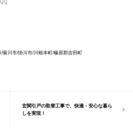
👇
市/菊川市/掛川市/川根本町/榛原郡吉田町
玄関引戸の取替工事で、快適・安心な暮ら
しを実現！