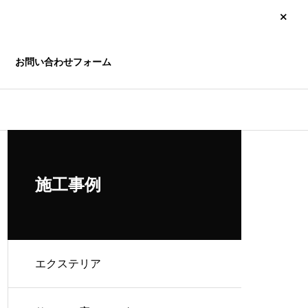
お問い合わせフォーム
玄関ドア ・引戸
サッ
施工事例
エクステリア
へ交換
玄関がたった1日で新しく！リ
ガラ
シェント玄関引戸 施工工事
相談