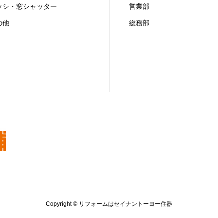
ッシ・窓シャッター
営業部
の他
総務部
Copyright © リフォームはセイナントーヨー住器