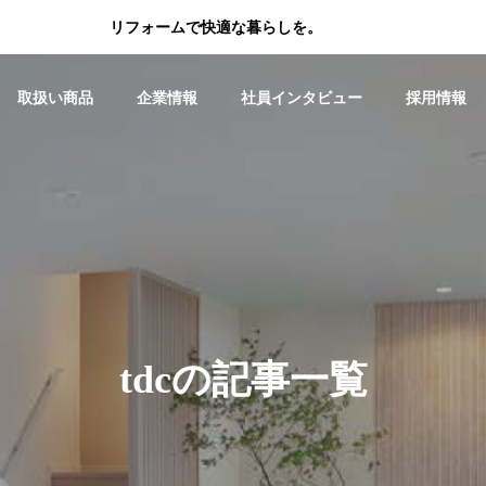
リフォームで快適な暮らしを。
取扱い商品
企業情報
社員インタビュー
採用情報
玄関ドア ・引戸
ご挨拶
経営理念
tdcの記事一覧
おすす
リシェント勝手口ドア交換工
浴
フィルタ
事を行いました！
し
総務部/八木涼子