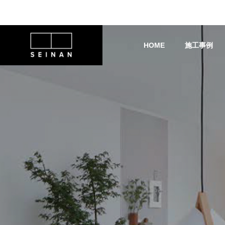
HOME
施工事例
水廻り
サッシ・窓シャッター
会社概要
リフォームの流れ
浴室リフォームで毎日のお風
窓からの侵入対策に
呂時間をもっと快適に！LIXIL
め！セキュリティー
営業部 /水野祐哉