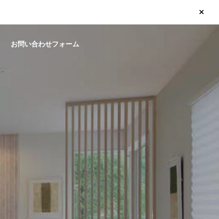
お問い合わせフォーム
水廻り
玄関ドア ・引戸
室折戸を新しいものへ交換
玄関がたった1日で新しく
ました！
シェント玄関引戸 施工工