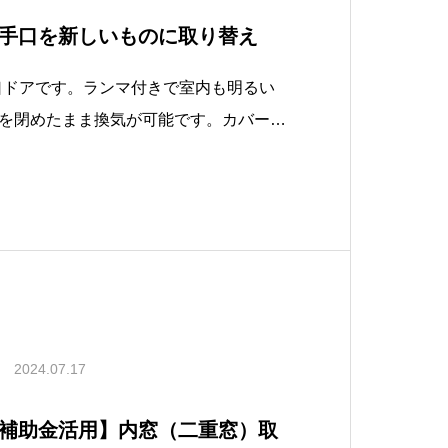
手口を新しいものに取り替え
手口ドアです。ランマ付きで室内も明るい
を閉めたまま換気が可能です。カバー工
れます！今なら補助金でお得に取り付け
ご検討下さい。BeforeAfter★静岡県
2024.07.17
補助金活用】内窓（二重窓）取