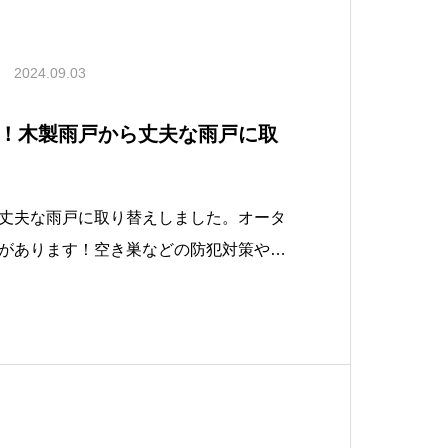
2024.09.03
！木製雨戸から丈夫な雨戸に取
丈夫な雨戸に取り替えしました。オータ
があります！空き巣などの防犯対策や台
是非ご検討ください。BeforeAfter★
セイナントーヨー住器株式会社★住まい