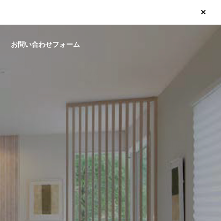
お問い合わせフォーム
玄関ドア ・引戸
サッ
へ交換
玄関がたった1日で新しく！リ
ガラ
シェント玄関引戸 施工工事
相談