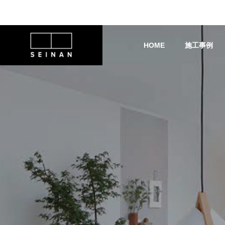
HOME
施工事例
サッシ・窓シャッター
会社概要
リフォームの流れ
で毎日のお風
窓からの侵入対策におすす
適に！LIXIL
め！セキュリティーフィルタ
営業部 /水野祐哉