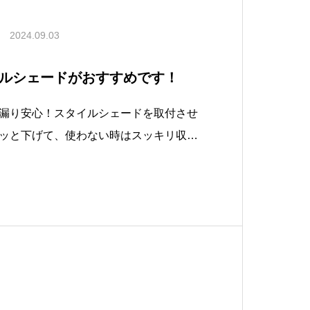
2024.09.03
ルシェードがおすすめです！
漏り安心！スタイルシェードを取付させ
ッと下げて、使わない時はスッキリ収
ュです！BeforeAfter★静岡県榛原郡
ヨー住器株式会社★住まいのリフォ