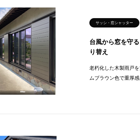
サッシ・窓シャッター
台風から窓を守る
り替え
老朽化した木製雨戸を
ムブラウン色で重厚感
風被害から窓を守るために
静岡県榛原郡吉田町の
の