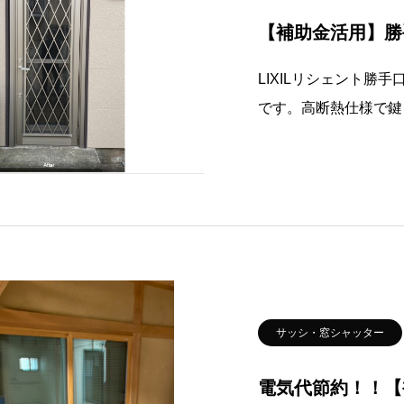
【補助金活用】勝
LIXILリシェント勝
です。高断熱仕様で鍵
法で1日で取り替えら
られます。この機会に是非
榛原郡
サッシ・窓シャッター
電気代節約！！【