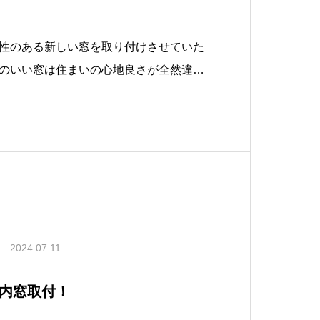
性のある新しい窓を取り付けさせていた
のいい窓は住まいの心地良さが全然違い
（新しく設置した窓）との間の空気層と
気の影響を受けにくくなりエアコンの効
er
2024.07.11
内窓取付！