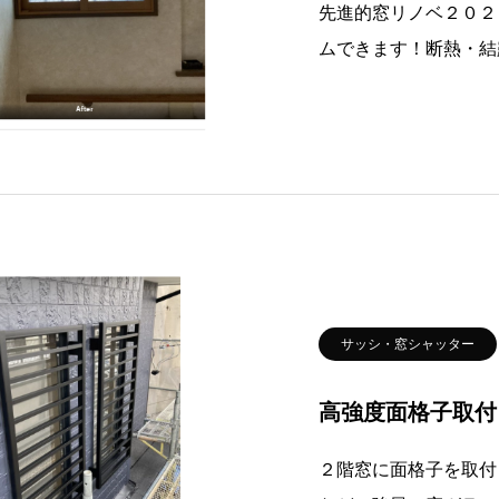
先進的窓リノベ２０２
ムできます！断熱・結
ましたらご相談ください。
セイナントーヨー住器
ーションは
サッシ・窓シャッター
高強度面格子取付
２階窓に面格子を取付