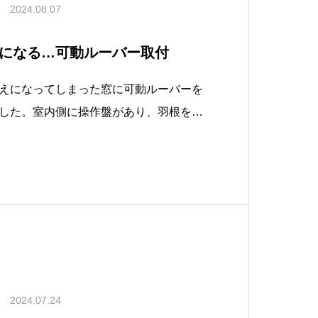
2024.08.07
になる…可動ルーバー取付
えになってしまった窓に可動ルーバーを
した。室内側に操作盤があり、羽根を開
ます。羽の角度を調節すれば風だけでな
きます。視線を避けたい寝室や浴室・脱
！
2024.07.24