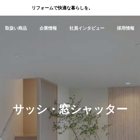
リフォームで快適な暮らしを。
取扱い商品
企業情報
社員インタビュー
採用情報
玄関ドア ・引戸
水廻り
ご挨拶
経営理念
サッシ・窓シャッター
リシェント勝手口ドア交換工
浴室折戸を新しいもの
事を行いました！
しました！
総務部/八木涼子