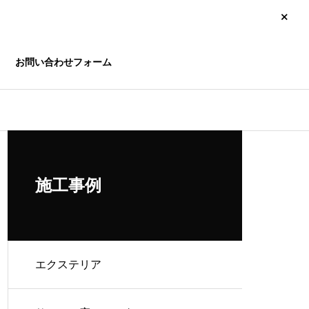
お問い合わせフォーム
玄関ドア ・引戸
サッ
施工事例
エクステリア
へ交換
玄関がたった1日で新しく！リ
ガラ
シェント玄関引戸 施工工事
相談