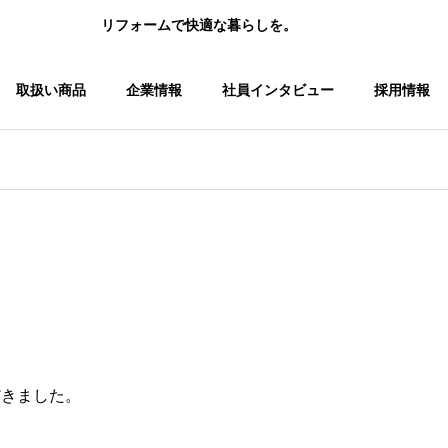
リフォームで快適な暮らしを。
取扱い商品
企業情報
社員インタビュー
採用情報
玄関ドア ・引戸
水廻り
ご挨拶
経営理念
だきました。
リシェント勝手口ドア交換工
浴室折戸を新しいもの
事を行いました！
しました！
総務部/八木涼子