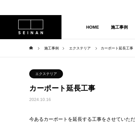
HOME
施工事例
施工事例
エクステリア
カーポート延長工事
サッシ・窓シャッター
会社概要
エクステリア
カーポート延長工事
2024.10.16
今あるカーポートを延長する工事をさせていた
リフォームの流れ
で毎日のお風
窓からの侵入対策におすす
適に！LIXIL
め！セキュリティーフィルタ
営業部 /水野祐哉